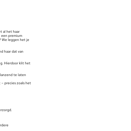
et al het haar
 – een premium
r? We leggen het je
nd haar dat van
g. Hierdoor klit het
glanzend te laten
 – precies zoals het
erzorgd.
erdere