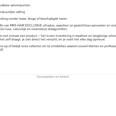
ouwbare aanzetpunten
natuurlijke valling
erking zonder losse, droge of beschadigde haren
efts van MRS HAIR EXCLUSIVE ultradun, waardoor ze gewichtloos aanvoelen en onzi
 Een luxe, natuurlijk en moeiteloos draagcomfort.
is niet zomaar een product — het is een investering in kwaliteit en langdurige scho
Privacybeleid
het zelf draagt: je ziet direct het verschil, en je voelt het elke dag opnieuw.
Terugbetalingsbeleid
s op of bekijk onze collectie om te ontdekken waarom zoveel klanten en professi
VE.
Contactgegevens
Wettelijke kennisgeving
Verzendbeleid
Voorwaarden en beleid