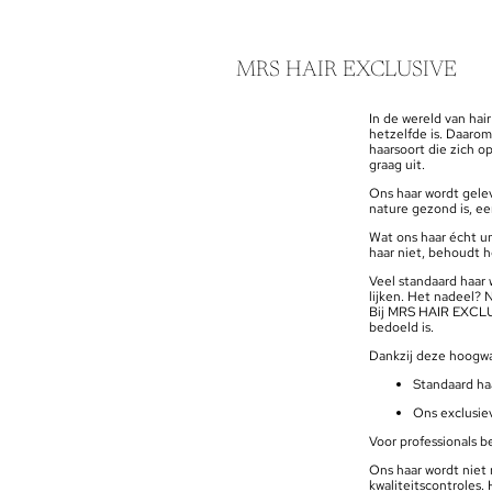
MRS HAIR EXCLUSIVE
In de wereld van hair
hetzelfde is. Daaro
haarsoort die zich o
graag uit.
Ons haar wordt gelev
nature gezond is, ee
Wat ons haar écht uni
haar niet, behoudt he
Veel standaard haar 
lijken. Het nadeel? N
Bij MRS HAIR EXCLUSI
bedoeld is.
Dankzij deze hoogwaa
Standaard ha
Ons exclusie
Voor professionals b
Ons haar wordt niet
kwaliteitscontroles.