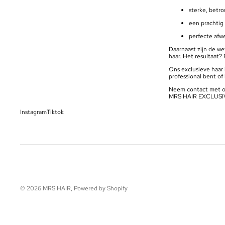
sterke, betr
een prachtig 
perfecte afw
Daarnaast zijn de w
haar. Het resultaat?
Ons exclusieve haar 
professional bent of 
Neem contact met on
MRS HAIR EXCLUSI
Instagram
Tiktok
© 2026
MRS HAIR
, Powered by Shopify