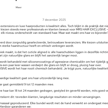
Meer
7 december 2025
 extensions en luxe haarproducten is kwaliteit alles. Toch blijkt in de praktijk dat ni
m kiezen steeds meer professionals en klanten bewust voor MRS HAIR EXCLUSIVE
p elk niveau onderscheidt van standaard haar. Maar wat maakt ons haar zo bijzonde
erd door zorgvuldig geselecteerde, betrouwbare leveranciers. We kiezen uitsluite
n sterke haarstructuur heeft en ethisch verkregen wordt.
ek maakt, is dat het cuticle aligned is: alle haarschubben liggen in dezelfde richtin
t zijn natuurlijke glans en blijft het aanzienlijk langer mooi.
wordt behandeld met siliconencoatings of agressieve chemicaliën om het tijdelijk 
a een paar keer wassen verdwijnt die glans en blijft er droog, pluizig haar over.
VE wordt het haar nooit chemisch behandeld. Je krijgt pure, natuurlijke kwaliteit
rdige kwaliteit gaat ons haar uitzonderlijk lang mee.
ar gaat gemiddeld 9 tot 12 maanden mee.
ve haar kan 18 tot 24 maanden gedragen, gestyled én geverfd worden, mits goed v
etekent dit: tevreden klanten, langdurige resultaten en minder vervangingen.
 massaal geproduceerd. Elke bundel wordt met de hand verwerkt en ondergaat me
 Hierdoor garanderen we: